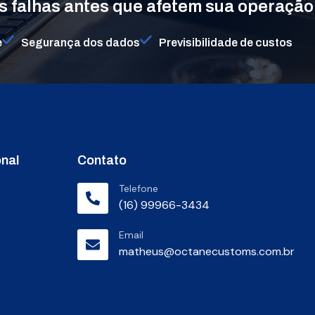
 falhas antes que afetem sua operação
e
Segurança dos dados
Previsibilidade de custos
onal
Contato
Telefone
(16) 99966-3434
Email
matheus@octanecustoms.com.br