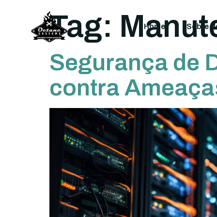
Tag:
Manut
Home
Sobre N
Segurança de 
contra Ameaças