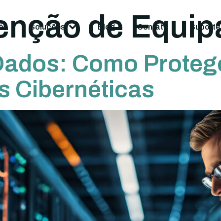
enção de Equi
ós
Soluções
Blog
Contato
Suporte
Dados: Como Proteg
 Cibernéticas