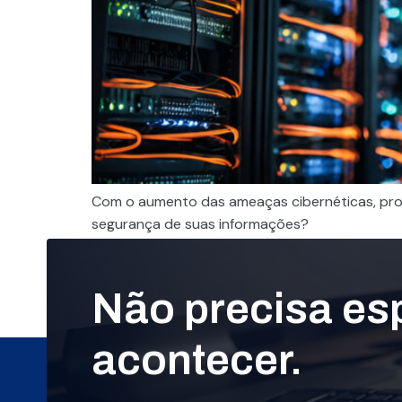
Com o aumento das ameaças cibernéticas, pro
segurança de suas informações?
Não precisa es
acontecer.