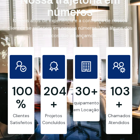
números
Nossos anos de experiência e a confiança de nossos
clientes se refletem em nossos números. Veja alguns dos
marcos que alcançamos.
99.8
205
30
+
103
%
+
+
Equipamentos
em Locação
Clientes
Projetos
Chamados
Satisfeitos
Concluídos
Atendidos