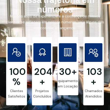
números
Nossos anos de experiência e a confiança de nossos
clientes se refletem em nossos números. Veja alguns dos
marcos que alcançamos.
99.8
205
30
+
103
%
+
+
Equipamentos
em Locação
Clientes
Projetos
Chamados
Satisfeitos
Concluídos
Atendidos