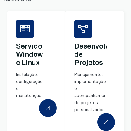
Servidores
Desenvolviment
Windows
de
e Linux
Projetos
Instalação,
Planejamento,
configuração
implementação
e
e
manutenção.
acompanhamento
de projetos
personalizados.