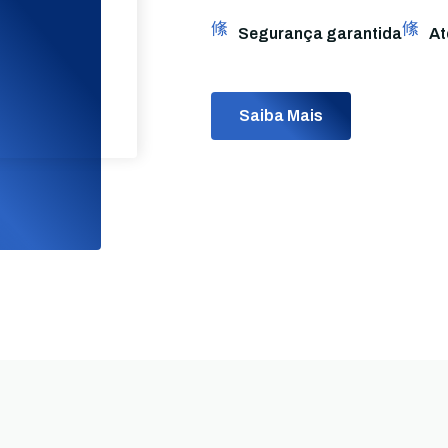
Segurança garantida
At
Saiba Mais