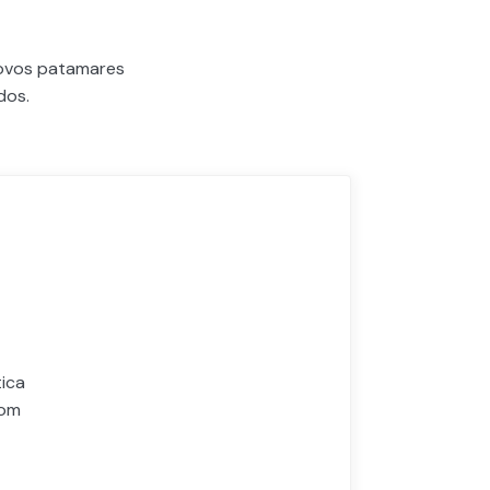
novos patamares
dos.
ica
com