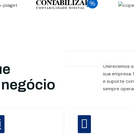
ue
Oferecemos se
sua empresa. 
 negócio
e suporte cont
sempre operan