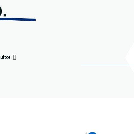
.
uito!