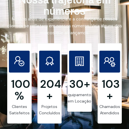
números
Nossos anos de experiência e a confiança de nossos
clientes se refletem em nossos números. Veja alguns dos
marcos que alcançamos.
99.8
205
30
+
103
%
+
+
Equipamentos
em Locação
Clientes
Projetos
Chamados
Satisfeitos
Concluídos
Atendidos