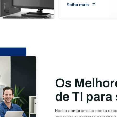
Saiba mais
Os Melhor
de TI para
Nosso compromisso com a excel