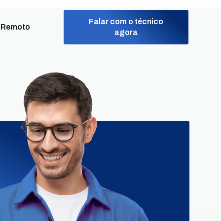
Falar com o técnico
 Remoto
agora