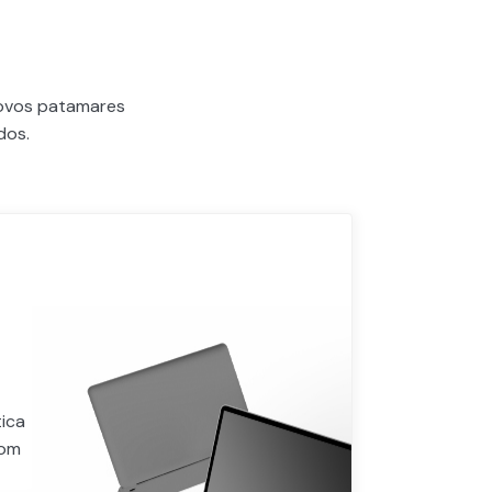
novos patamares
dos.
ica
com