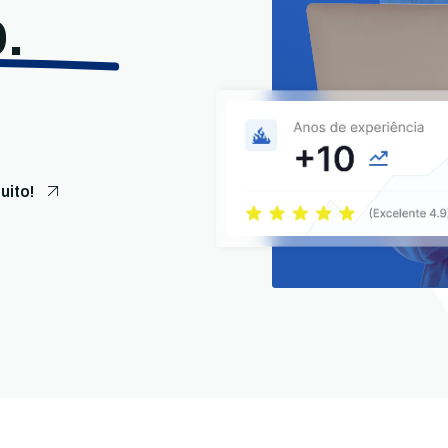
.
uito!