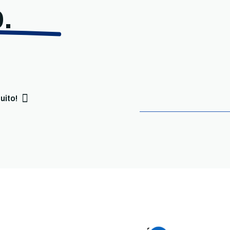
.
uito!