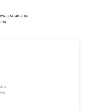
novos patamares
dos.
ica
com