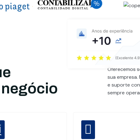
ue
Oferecemos se
sua empresa. 
 negócio
e suporte cont
sempre operan