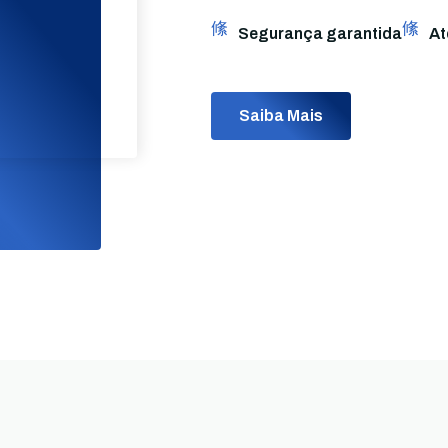
Segurança garantida
At
Saiba Mais