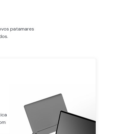
novos patamares
dos.
ica
com