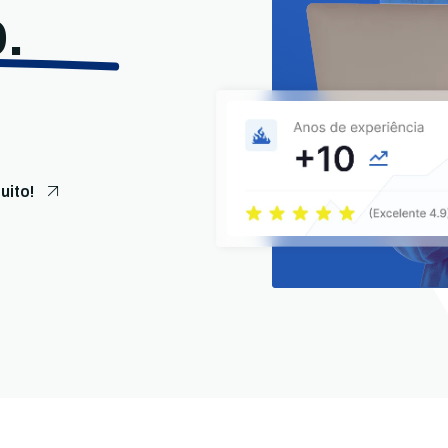
.
uito!