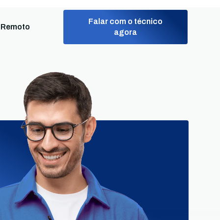
Falar com o técnico
 Remoto
agora