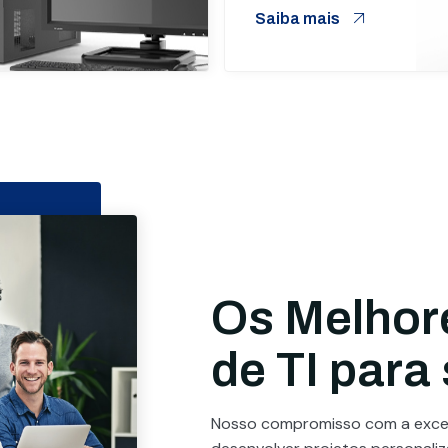
Saiba mais
Os Melhor
de TI para
Nosso compromisso com a excel