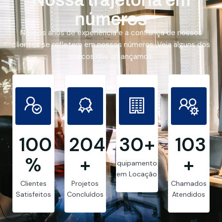
números
Nossos anos de experiência e a confiança de nossos
clientes se refletem em nossos números. Veja alguns dos
marcos que alcançamos.
99.8
205
30
+
103
%
+
+
Equipamentos
em Locação
Clientes
Projetos
Chamados
Satisfeitos
Concluídos
Atendidos