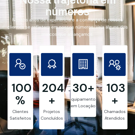
números
Nossos anos de experiência e a confiança de nossos
clientes se refletem em nossos números. Veja alguns dos
marcos que alcançamos.
99.8
205
30
+
103
%
+
+
Equipamentos
em Locação
Clientes
Projetos
Chamados
Satisfeitos
Concluídos
Atendidos