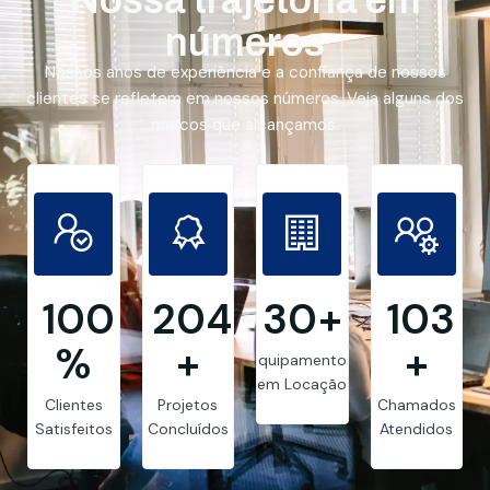
números
Nossos anos de experiência e a confiança de nossos
clientes se refletem em nossos números. Veja alguns dos
marcos que alcançamos.
99.8
205
30
+
103
%
+
+
Equipamentos
em Locação
Clientes
Projetos
Chamados
Satisfeitos
Concluídos
Atendidos