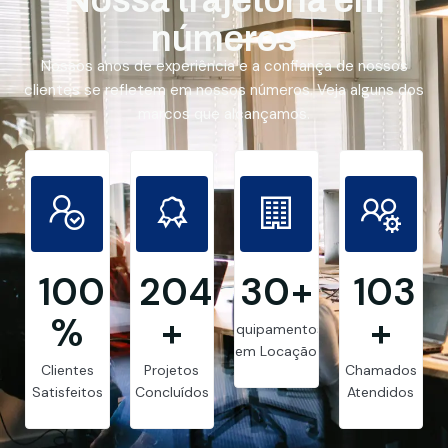
números
Nossos anos de experiência e a confiança de nossos
clientes se refletem em nossos números. Veja alguns dos
marcos que alcançamos.
99.8
205
30
+
103
%
+
+
Equipamentos
em Locação
Clientes
Projetos
Chamados
Satisfeitos
Concluídos
Atendidos