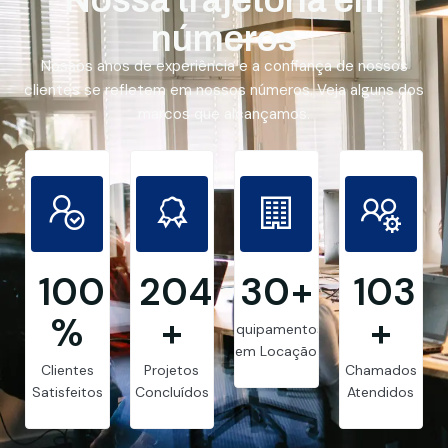
números
Nossos anos de experiência e a confiança de nossos
clientes se refletem em nossos números. Veja alguns dos
marcos que alcançamos.
99.8
205
30
+
103
%
+
+
Equipamentos
em Locação
Clientes
Projetos
Chamados
Satisfeitos
Concluídos
Atendidos