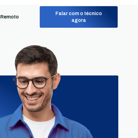
Falar com o técnico
 Remoto
agora