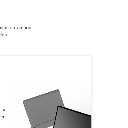
novos patamares
dos.
ica
com