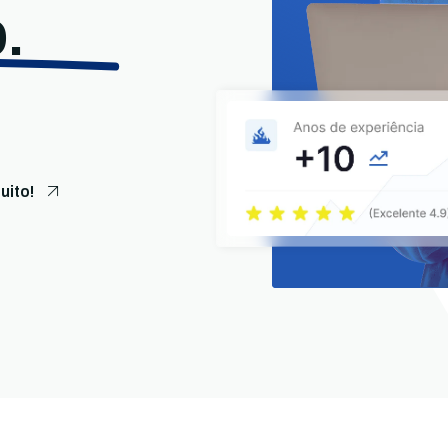
.
uito!