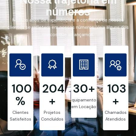
números
Nossos anos de experiência e a confiança de nossos
clientes se refletem em nossos números. Veja alguns dos
marcos que alcançamos.
99.8
205
30
+
103
%
+
+
Equipamentos
em Locação
Clientes
Projetos
Chamados
Satisfeitos
Concluídos
Atendidos