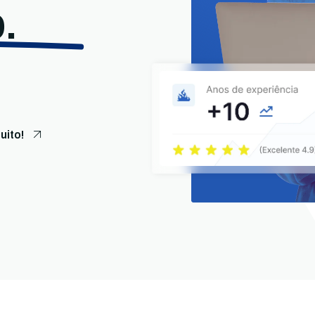
.
uito!