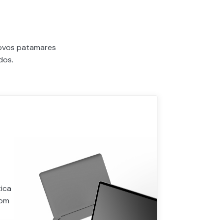
novos patamares
dos.
ica
com