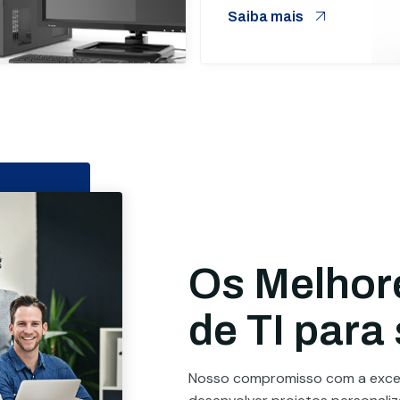
Saiba mais
Os Melhor
de TI para
Nosso compromisso com a excel