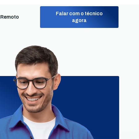
Falar com o técnico
 Remoto
agora