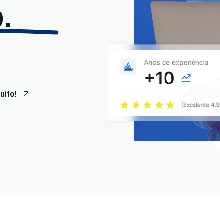
.
uito!