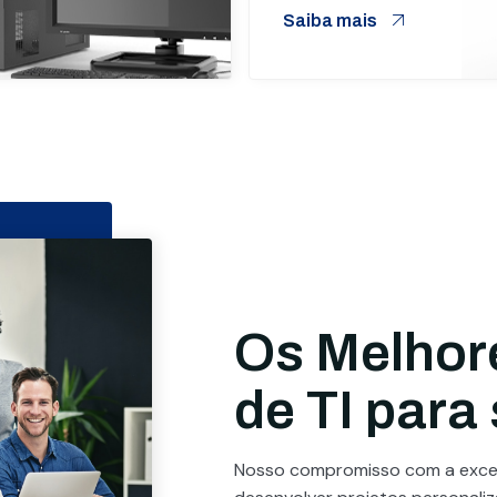
Saiba mais
Os Melhor
de TI para
Nosso compromisso com a excel