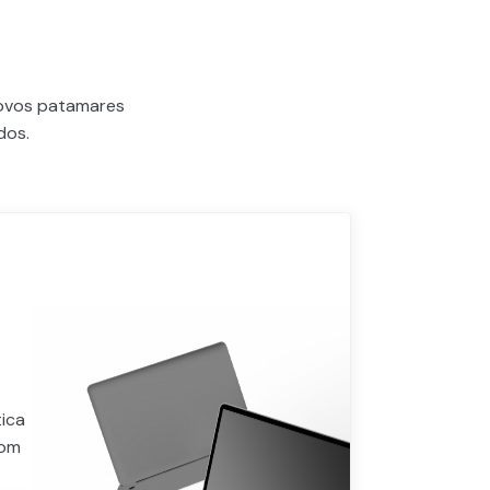
novos patamares
dos.
ica
com