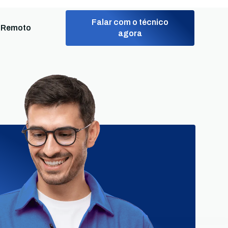
Falar com o técnico
 Remoto
agora