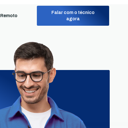
Falar com o técnico
 Remoto
agora