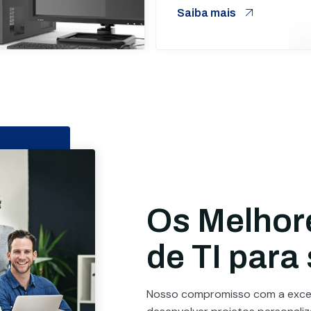
Saiba mais
Os Melhor
de TI para
Nosso compromisso com a excel