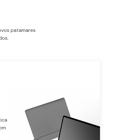
novos patamares
dos.
ica
com