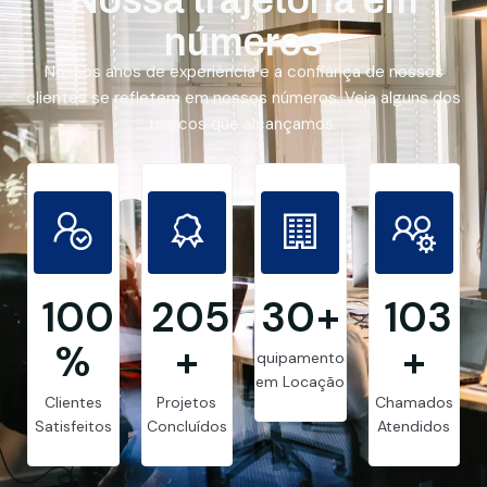
números
Nossos anos de experiência e a confiança de nossos
clientes se refletem em nossos números. Veja alguns dos
marcos que alcançamos.
99.8
205
30
+
103
%
+
+
Equipamentos
em Locação
Clientes
Projetos
Chamados
Satisfeitos
Concluídos
Atendidos