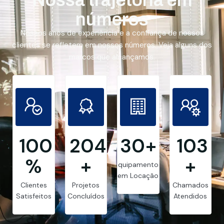
números
Nossos anos de experiência e a confiança de nossos
clientes se refletem em nossos números. Veja alguns dos
marcos que alcançamos.
99.8
205
30
+
103
%
+
+
Equipamentos
em Locação
Clientes
Projetos
Chamados
Satisfeitos
Concluídos
Atendidos