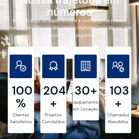
números
Nossos anos de experiência e a confiança de nossos
clientes se refletem em nossos números. Veja alguns dos
marcos que alcançamos.
99.8
205
30
+
103
%
+
+
Equipamentos
em Locação
Clientes
Projetos
Chamados
Satisfeitos
Concluídos
Atendidos