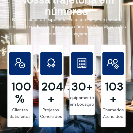
números
Nossos anos de experiência e a confiança de nossos
clientes se refletem em nossos números. Veja alguns dos
marcos que alcançamos.
99.8
205
30
+
103
%
+
+
Equipamentos
em Locação
Clientes
Projetos
Chamados
Satisfeitos
Concluídos
Atendidos