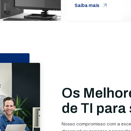
Saiba mais
Os Melhor
de TI para
Nosso compromisso com a excel