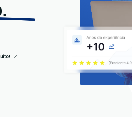
.
uito!