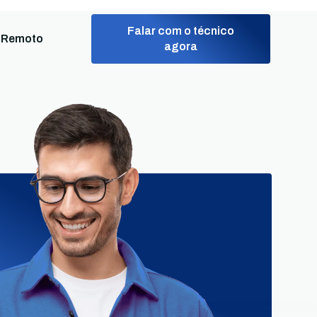
Falar com o técnico
 Remoto
agora