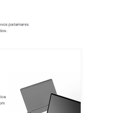
novos patamares
dos.
ica
com