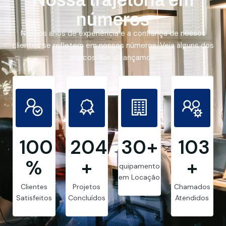
números
Nossos anos de experiência e a confiança de nossos
clientes se refletem em nossos números. Veja alguns dos
marcos que alcançamos.
99.8
205
30
+
103
%
+
+
Equipamentos
em Locação
Clientes
Projetos
Chamados
Satisfeitos
Concluídos
Atendidos