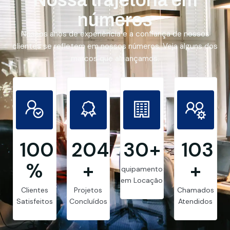
números
Nossos anos de experiência e a confiança de nossos
clientes se refletem em nossos números. Veja alguns dos
marcos que alcançamos.
99.8
205
30
+
103
%
+
+
Equipamentos
em Locação
Clientes
Projetos
Chamados
Satisfeitos
Concluídos
Atendidos