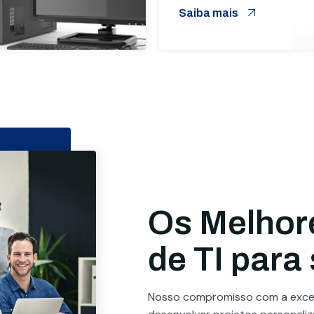
Saiba mais
Os Melhor
de TI para
Nosso compromisso com a excel