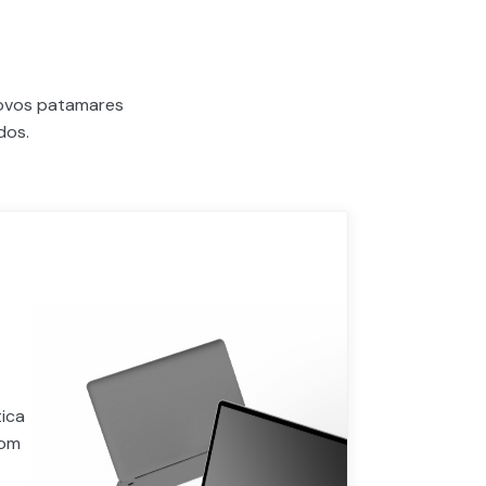
novos patamares
dos.
ica
com