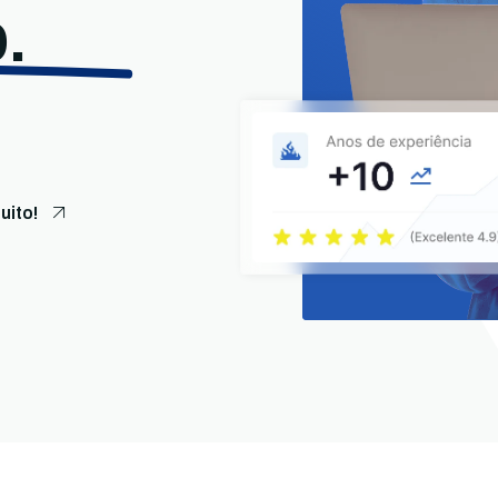
.
uito!