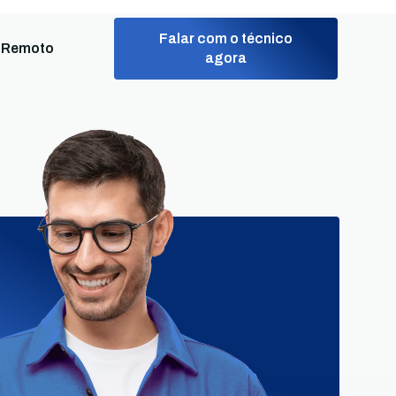
Falar com o técnico
 Remoto
agora