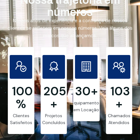
números
Nossos anos de experiência e a confiança de nossos
clientes se refletem em nossos números. Veja alguns dos
marcos que alcançamos.
99.8
205
30
+
103
%
+
+
Equipamentos
em Locação
Clientes
Projetos
Chamados
Satisfeitos
Concluídos
Atendidos